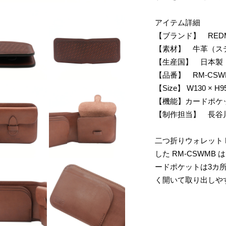
アイテム詳細
【ブランド】 RED
【素材】 牛革（ス
【生産国】 日本製
【品番】 RM-CSW
【Size】 W130 × H9
【機能】カードポケッ
【制作担当】 長谷
二つ折りウォレット 
した RM-CSWM
ードポケットは3カ
く開いて取り出しや