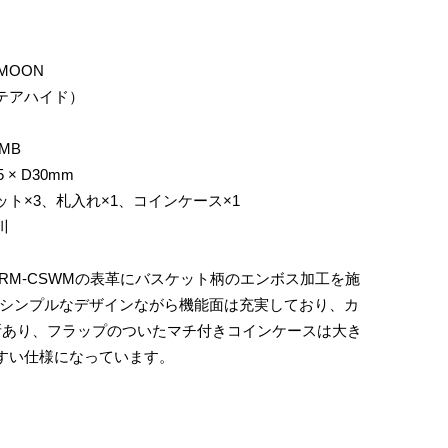
MOON
テアハイド）
MB
5 × D30mm
ト×3、札入れ×1、コインケース×1
川
RM-CSWMの表革にバスケット柄のエンボス加工を施
B はシンプルなデザインながら機能面は充実しており、カ
所あり、フラップのついたマチ付きコインケースは大き
すい仕様になっています。