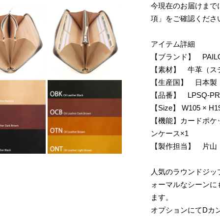
今現在のお届けまで
項」をご確認くださ
アイテム詳細
【ブランド】 PAILO
【素材】 牛革（ス
【生産国】 日本製
【品番】 LPSQ-PR
【Size】 W105 × H1
【機能】カードポケッ
ンケース×1
【製作担当】 片山
人気のラウンドジップ
ォーマルなシーンに
ます。
オプションにてDカン