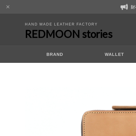
財
HAND MADE LEATHER FACTORY
REDMOON stories
BRAND
WALLET