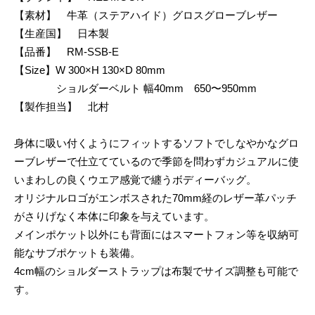
【素材】 牛革（ステアハイド）グロスグローブレザー
【生産国】 日本製
【品番】 RM-SSB-E
【Size】W 300×H 130×D 80mm
ショルダーベルト 幅40mm 650〜950mm
【製作担当】 北村
身体に吸い付くようにフィットするソフトでしなやかなグロ
ーブレザーで仕立てているので季節を問わずカジュアルに使
いまわしの良くウエア感覚で纏うボディーバッグ。
オリジナルロゴがエンボスされた70mm経のレザー革パッチ
がさりげなく本体に印象を与えています。
メインポケット以外にも背面にはスマートフォン等を収納可
能なサブポケットも装備。
4cm幅のショルダーストラップは布製でサイズ調整も可能で
す。