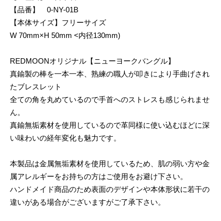
【品番】 0-NY-01B
【本体サイズ】フリーサイズ
W 70mm×H 50mm <内径130mm)
REDMOONオリジナル【ニューヨークバングル】
真鍮製の棒を一本一本、熟練の職人が叩きにより手曲げされ
たブレスレット
全ての角を丸めているので手首へのストレスも感じられませ
ん。
真鍮無垢素材を使用しているので革同様に使い込むほどに深
い味わいの経年変化も魅力です。
本製品は金属無垢素材を使用しているため、肌の弱い方や金
属アレルギーをお持ちの方はご使用をお避け下さい。
ハンドメイド商品のため表面のデザインや本体形状に若干の
違いがある場合がございますがご了承下さい。