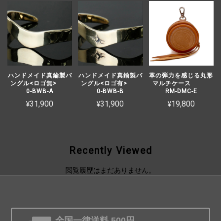
ハンドメイド真鍮製バ
ハンドメイド真鍮製バ
革の弾力を感じる丸形
ングル<ロゴ無>
ングル<ロゴ有>
マルチケース
0-BWB-A
0-BWB-B
RM-DMC-E
¥31,900
¥31,900
¥19,800
Recently Viewed
閲覧履歴はまだありません。
全国一律送料 500円