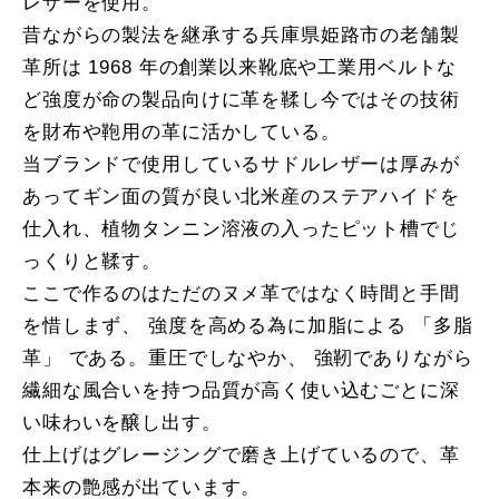
レザーを使用。
昔ながらの製法を継承する兵庫県姫路市の老舗製
革所は 1968 年の創業以来靴底や工業用ベルトな
ど強度が命の製品向けに革を鞣し今ではその技術
を財布や鞄用の革に活かしている。
当ブランドで使用しているサドルレザーは厚みが
あってギン面の質が良い北米産のステアハイドを
仕入れ、植物タンニン溶液の入ったピット槽でじ
っくりと鞣す。
ここで作るのはただのヌメ革ではなく時間と手間
を惜しまず、 強度を高める為に加脂による 「多脂
革」 である。重圧でしなやか、 強靭でありながら
繊細な風合いを持つ品質が高く使い込むごとに深
い味わいを醸し出す。
仕上げはグレージングで磨き上げているので、革
本来の艶感が出ています。