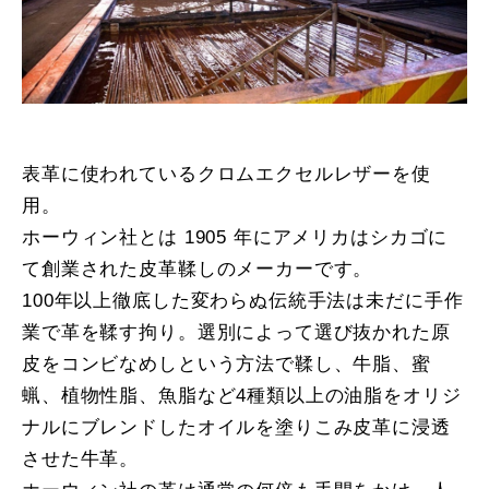
表革に使われているクロムエクセルレザーを使
用。
ホーウィン社とは 1905 年にアメリカはシカゴに
て創業された皮革鞣しのメーカーです。
100年以上徹底した変わらぬ伝統手法は未だに手作
業で革を鞣す拘り。選別によって選び抜かれた原
皮をコンビなめしという方法で鞣し、牛脂、蜜
蝋、植物性脂、魚脂など4種類以上の油脂をオリジ
ナルにブレンドしたオイルを塗りこみ皮革に浸透
させた牛革。