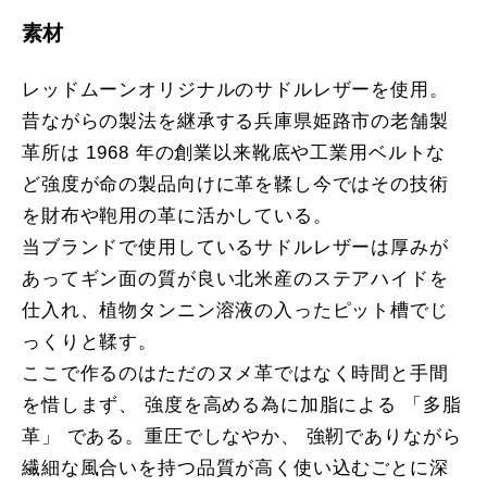
素材
レッドムーンオリジナルのサドルレザーを使用。
昔ながらの製法を継承する兵庫県姫路市の老舗製
革所は 1968 年の創業以来靴底や工業用ベルトな
ど強度が命の製品向けに革を鞣し今ではその技術
を財布や鞄用の革に活かしている。
当ブランドで使用しているサドルレザーは厚みが
あってギン面の質が良い北米産のステアハイドを
仕入れ、植物タンニン溶液の入ったピット槽でじ
っくりと鞣す。
ここで作るのはただのヌメ革ではなく時間と手間
を惜しまず、 強度を高める為に加脂による 「多脂
革」 である。重圧でしなやか、 強靭でありながら
繊細な風合いを持つ品質が高く使い込むごとに深